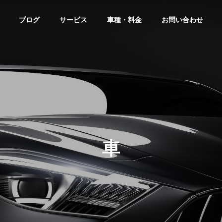
ブログ
サービス
車種・料金
お問い合わせ
車
車
「れ」ではないから、
記念日やデートに最適！品川
カーであることがバレ
ナンバーの高級輸入車で叶え
バーカーシェアリングサービス
車両オ
品川ナンバー高級車レ
るラグジュアリーな一日
OWNER RE
の隠れたメリット