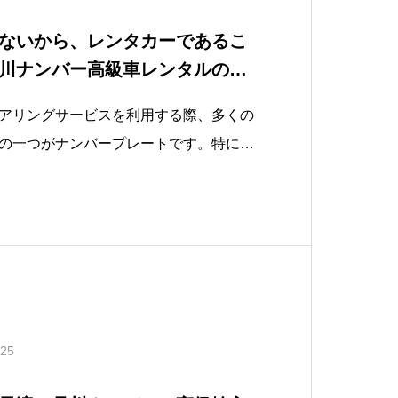
ないから、レンタカーであるこ
川ナンバー高級車レンタルの隠
アリングサービスを利用する際、多くの
の一つがナンバープレートです。特に、
なくとも、「わ」や「れ」ナンバーを見
タカーだな」とすぐに分かってしまいま
提供する品川ナンバーの高級輸入車レン
.25