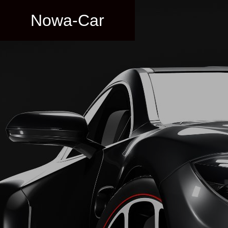
Nowa-Car
車
車
ブログ
サービス
BLOG
SERVICE
入車が
品川ナンバーの希少性と魅
「わ」
は？
力。特別なナンバーの価値と
レンタ
品川ナン
その背景
ない！
CARSHARE
ンタル