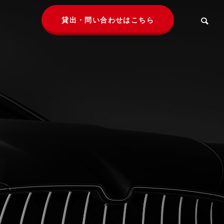
貸出・問い合わせはこちら
車
車
品川ナンバーの高級輸入車が
品川ナンバー
もたらすステータスとは？
力。特別なナ
ーナー登録
その背景
GISTRATION