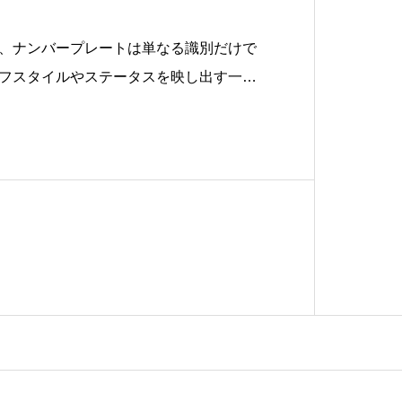
、ナンバープレートは単なる識別だけで
フスタイルやステータスを映し出す一つ
、東京の「品川ナンバー」はその象徴の
々が憧れる存在です。しかし、この品川
なステータスとされるのでしょうか？品