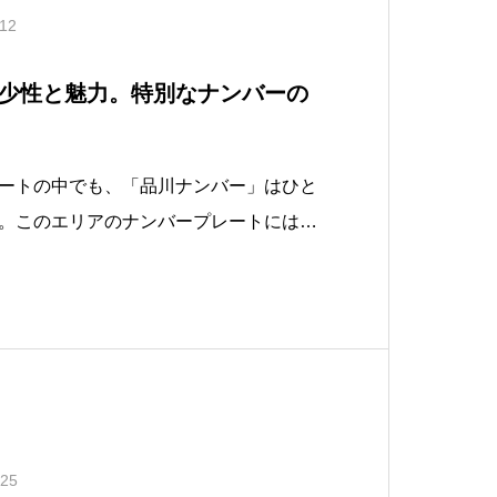
.12
少性と魅力。特別なナンバーの
ートの中でも、「品川ナンバー」はひと
。このエリアのナンバープレートには、
エリアに由来する品格と希少性が込めら
ーシェア事業や高級車市場では「品川ナ
されており、その理由を探るとともに、
.25