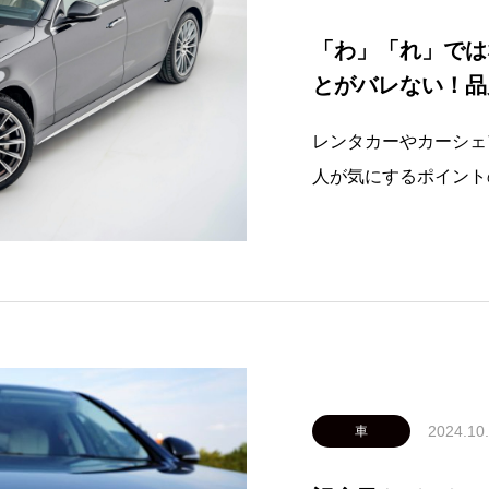
「わ」「れ」では
とがバレない！品
れたメリット
レンタカーやカーシェ
人が気にするポイント
最近は車に詳しい人で
るだけで「これはレン
す。しかし、私たちが
タルでは、この心配
2024.10
車