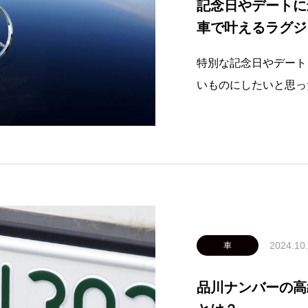
記念日やデートに
車で叶えるラグジ
特別な記念日やデート
いものにしたいと思っ
にふさわしいのが、品
ブです。東京の象徴と
アリーな車両が、思い
ーの特別感
2024.10
車
品川ナンバーの高