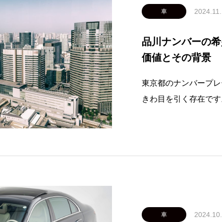
2024.11
車
品川ナンバーの希
価値とその背景
東京都のナンバープレ
きわ目を引く存在です
都心の象徴である品川
れています。特に、カ
ンバー」の価値が見直
希少性の背景につい
2024.10
車